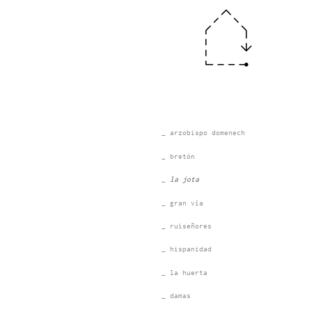
_ arzobispo domenech
_ bretón
_ la jota
_ gran vía
_ ruiseñores
_ hispanidad
_ la huerta
_ damas