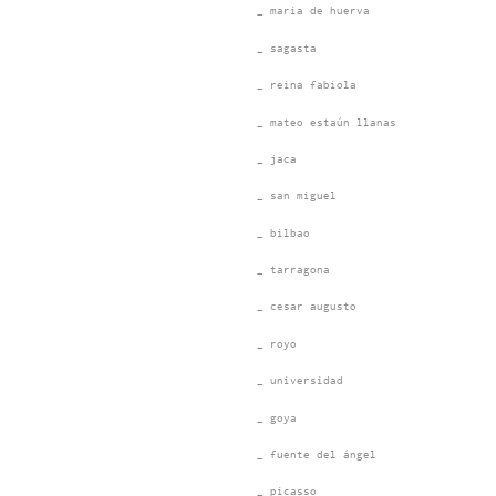
_ maria de huerva
_ sagasta
_ reina fabiola
_ mateo estaún llanas
_ jaca
_ san miguel
_ bilbao
_ tarragona
_ cesar augusto
_ royo
_ universidad
_ goya
_ fuente del ángel
_ picasso