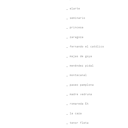
_ elarte
_ seminario
_ princesa
_ zaragoza
_ fernando el católico
_ majas de goya
_ menéndez pidal
_ montecanal
_ paseo pamplona
_ madre vedruna
_ romareda EA
_ la caza
_ tenor fleta