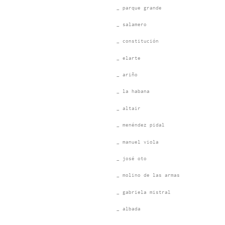
_ parque grande
_ salamero
_ constitución
_ elarte
_ ariño
_ la habana
_ altair
_ menéndez pidal
_ manuel viola
_ josé oto
_ molino de las armas
_ gabriela mistral
_ albada