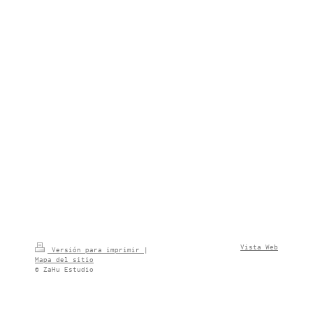
Vista Web
Versión para imprimir
|
Mapa del sitio
© ZaHu Estudio