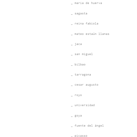
_ maria de huerva
_ sagasta
_ reina fabiola
_ mateo estaún llanas
_ jaca
_ san miguel
_ bilbao
_ tarragona
_ cesar augusto
_ royo
_ universidad
_ goya
_ fuente del ángel
_ picasso