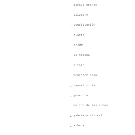
_ parque grande
_ salamero
_ constitución
_ elarte
_ ariño
_ la habana
_ altair
_ menéndez pidal
_ manuel viola
_ josé oto
_ molino de las armas
_ gabriela mistral
_ albada