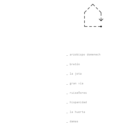
_ arzobispo domenech
_ bretón
_ la jota
_ gran vía
_ ruiseñores
_ hispanidad
_ la huerta
_ damas