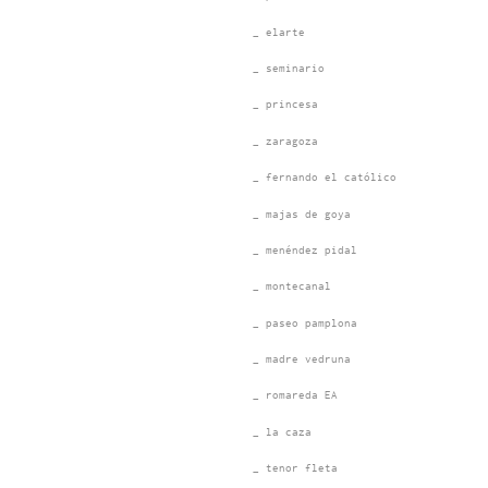
_ elarte
_ seminario
_ princesa
_ zaragoza
_ fernando el católico
_ majas de goya
_ menéndez pidal
_ montecanal
_ paseo pamplona
_ madre vedruna
_ romareda EA
_ la caza
_ tenor fleta